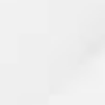
PORODIČNI DAN GOLFA
EVENTS & PR
GOLF
VOJVODINA OPEN 2023
EVENTS & PR
SPORTSKI MARKETING