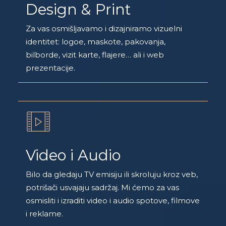
Design & Print
Za vas osmišljavamo i dizajniramo vizuelni
identitet: logoe, maskote, pakovanja,
bilborde, vizit karte, flajere… ali i web
prezentacije.
Video i Audio
Bilo da gledaju TV emisiju ili skroluju kroz veb,
potrišači usvajaju sadržaj. Mi ćemo za vas
osmisliti i izraditi video i audio spotove, filmove
i reklame.