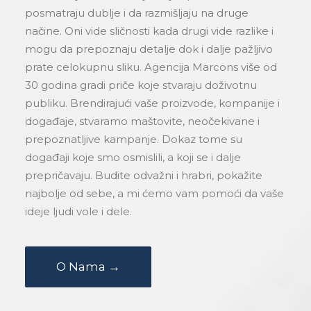
posmatraju dublje i da razmišljaju na druge
načine. Oni vide sličnosti kada drugi vide razlike i
mogu da prepoznaju detalje dok i dalje pažljivo
prate celokupnu sliku. Agencija Marcons više od
30 godina gradi priče koje stvaraju doživotnu
publiku. Brendirajući vaše proizvode, kompanije i
događaje, stvaramo maštovite, neočekivane i
prepoznatljive kampanje. Dokaz tome su
događaji koje smo osmislili, a koji se i dalje
prepričavaju. Budite odvažni i hrabri, pokažite
najbolje od sebe, a mi ćemo vam pomoći da vaše
ideje ljudi vole i dele.
O Nama →