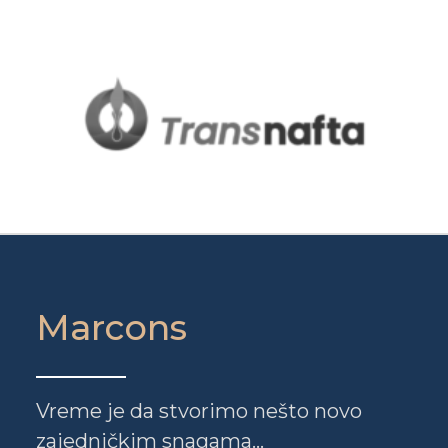
Marcons
Vreme je da stvorimo nešto novo
zajedničkim snagama...